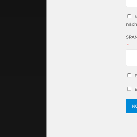
N
näch
SPAM
*
B
B
ALTE