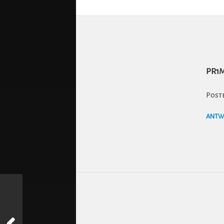
PR1
Post
ANTW