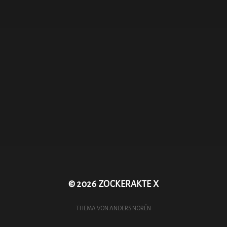
Cart
Checkout
My account
Shop
WP Travel Checkout
WP Travel Dashboard
Willkommen
Impressum
Kontakt
© 2026
ZOCKERAKTE X
THEMA VON
ANDERS NORÉN